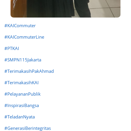
#KAICommuter
#KAICommuterLine
#PTKAI
#SMPN115Jakarta
#TerimakasihPakAhmad
#TerimakasihKAI
#PelayananPublik
#InspirasiBangsa
#TeladanNyata
#GenerasiBerintegritas