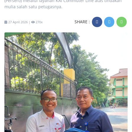
(Persero) melalui layanan KAI Commuter Line atas tindakan
mulia salah satu petugasnya.
SHARE :
27 April 2026 |
270x