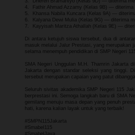
3.
Dheren Bramantyo
(Kelas 9D) — diterima me
4.
Fathir Ahmad Azzamy
(Kelas 9B) — diterima
5.
Khansa Nabila Kuncara
(Kelas 9A) — diterim
6.
Kalyana Dewi Mulia
(Kelas 9G) — diterima m
7.
Kayyisah Maritza Athallah
(Kelas 9E) — diter
Di antara ketujuh siswa tersebut, dua di anta
masuk melalui
Jalur Prestasi
, yang merupakan ja
selama menempuh pendidikan di SMP Negeri 115
SMA Negeri Unggulan M.H. Thamrin Jakarta dik
Jakarta dengan standar seleksi yang tinggi. 
tersebut merupakan capaian yang patut dibangga
Seluruh sivitas akademika SMP Negeri 115 Ja
berprestasi ini. Semoga langkah baru di SMA Ne
gemilang menuju masa depan yang penuh prest
hati, karena kalian layak untuk yang terbaik!
#SMPN115Jakarta
#Smabel115
#SmabelJaya