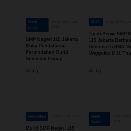
Berita
Senin, 05 Januari
SPMB
Rabu, 25 Februar
2026
Dinas
Tujuh Siswa SMP N
SMP Negeri 115 Jakarta
115 Jakarta Berhas
Buka Pendaftaran
Diterima Di SMA Ne
Perpindahan Murid
Unggulan M.H. Tha
Semester Genap
Jakarta
2025/2026, Daya Tampung
Terbatas
Pendidikan
Kamis, 17 Juli 2025
Berita
Selasa, 03 
2026
Dinas
Murid SMP Negeri 115