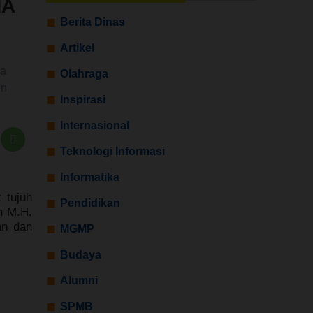
MA
Berita Dinas
Artikel
wa
Olahraga
in
Inspirasi
Internasional
Teknologi Informasi
Informatika
ak
tujuh
Pendidikan
n M.H.
an dan
MGMP
Budaya
Alumni
SPMB