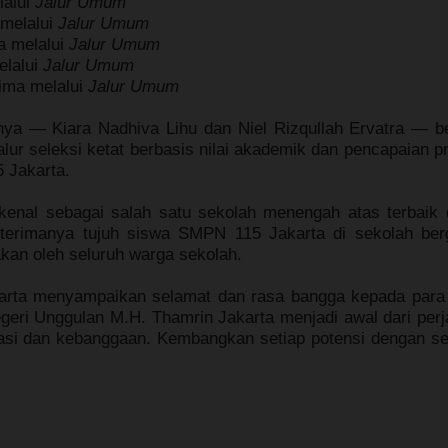
lalui
Jalur Umum
 melalui
Jalur Umum
a melalui
Jalur Umum
elalui
Jalur Umum
ima melalui
Jalur Umum
ranya —
Kiara Nadhiva Lihu
dan
Niel Rizqullah Ervatra
— be
lur seleksi ketat berbasis nilai akademik dan pencapaian p
 Jakarta.
enal sebagai salah satu sekolah menengah atas terbaik 
Diterimanya tujuh siswa SMPN 115 Jakarta di sekolah ber
kan oleh seluruh warga sekolah.
karta menyampaikan selamat dan rasa bangga kepada para
geri Unggulan M.H. Thamrin Jakarta menjadi awal dari perj
asi dan kebanggaan. Kembangkan setiap potensi dengan s