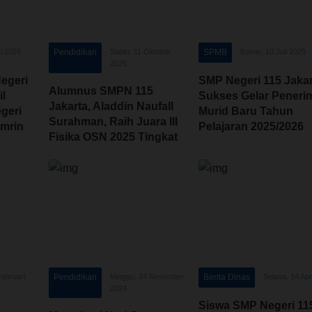
i 2026
Pendidikan
Sabtu, 11 Oktober
SPMB
Kamis, 10 Juli 2025
2025
egeri
SMP Negeri 115 Jakar
Alumnus SMPN 115
il
Sukses Gelar Peneri
Jakarta, Aladdin Naufall
geri
Murid Baru Tahun
Surahman, Raih Juara III
mrin
Pelajaran 2025/2026
Fisika OSN 2025 Tingkat
Nasional
Februari
Pendidikan
Minggu, 24 November
Berita Dinas
Selasa, 14 Apr
2024
Siswa SMP Negeri 11