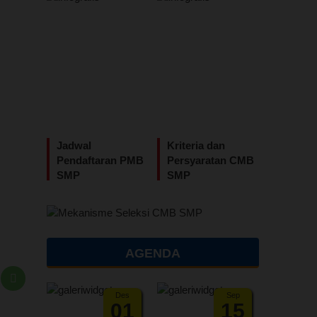
Jadwal
Kriteria dan
Pendaftaran PMB
Persyaratan CMB
SMP
SMP
AGENDA
Des
Sep
01
15