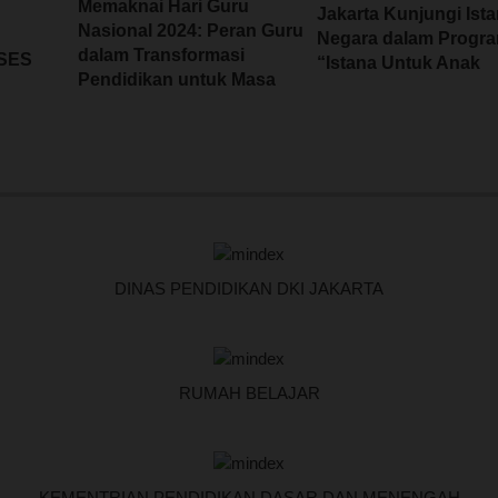
Memaknai Hari Guru
Jakarta Kunjungi Ist
Nasional 2024: Peran Guru
Negara dalam Progr
dalam Transformasi
SES
“Istana Untuk Anak
Pendidikan untuk Masa
Sekolah”
Depan
 TAHUN
DINAS PENDIDIKAN DKI JAKARTA
RUMAH BELAJAR
KEMENTRIAN PENDIDIKAN DASAR DAN MENENGAH