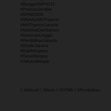
#BanggaSMPN115
#PrestasiSmabel
#SPMB2026
#SMANUMHThamrin
#MHThamrinJakarta
#SelamatDanSukses
#GenerasiUnggul
#PendidikanJakarta
#DisdikJakarta
#RaihMimpimu
#TunasBangsa
#JakartaBelajar
#Inklusif
#Murid
#SPMB
#Pendidikan