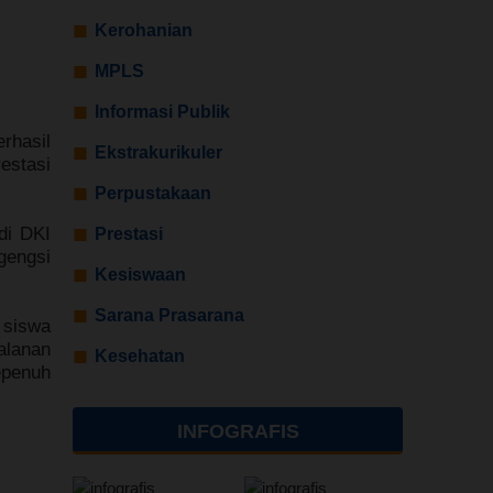
Kerohanian
MPLS
Informasi Publik
rhasil
Ekstrakurikuler
restasi
Perpustakaan
di DKI
Prestasi
gengsi
Kesiswaan
Sarana Prasarana
 siswa
alanan
Kesehatan
epenuh
INFOGRAFIS