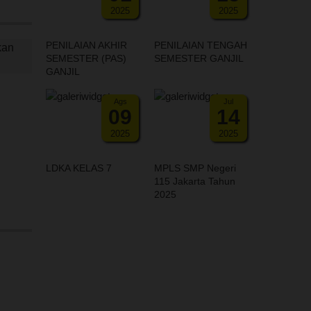
2025
2025
PENILAIAN AKHIR
PENILAIAN TENGAH
kan
SEMESTER (PAS)
SEMESTER GANJIL
GANJIL
Ags
Jul
09
14
2025
2025
LDKA KELAS 7
MPLS SMP Negeri
115 Jakarta Tahun
2025