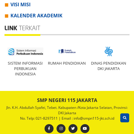
VISI MISI
KALENDER AKADEMIK
LINK
TERKAIT
SISTEM INFORMASI
RUMAH PENDIDIKAN
DINAS PENDIDIKAN
R
PERBUKUAN
DKI JAKARTA
INDONESIA
SMP NEGERI 115 JAKARTA
Jln. K.H. Abdullah Syafei, Tebet. Kabupaten /Kota Jakarta Selatan, Provinsi:
DKI Jakarta
No. Telp: 021-8297511 | Email : info@smpn115-jkt.sch.id