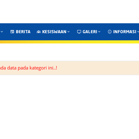
BERITA
KESISWAAN
GALERI
INFORMASI
a data pada kategori ini..!