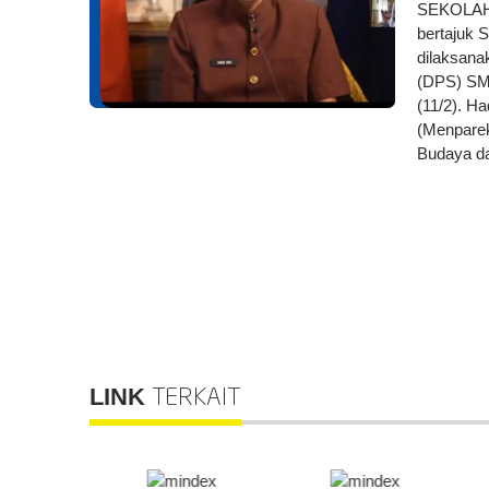
SEKOLAH 
bertajuk 
dilaksana
(DPS) SM
(11/2). Ha
(Menparek
Budaya da
LINK
TERKAIT