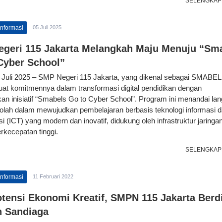
SELENGKAP
Informasi
05 Juli 2025
geri 115 Jakarta Melangkah Maju Menuju “Sm
Cyber School”
5 Juli 2025 – SMP Negeri 115 Jakarta, yang dikenal sebagai SMABEL,
t komitmennya dalam transformasi digital pendidikan dengan
an inisiatif “Smabels Go to Cyber School”. Program ini menandai la
olah dalam mewujudkan pembelajaran berbasis teknologi informasi 
 (ICT) yang modern dan inovatif, didukung oleh infrastruktur jaringa
erkecepatan tinggi.
SELENGKAP
Informasi
11 Februari 2022
otensi Ekonomi Kreatif, SMPN 115 Jakarta Berd
 Sandiaga