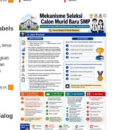
NYA
abels
 terus
ngkah
dan
n
NYA
ialog