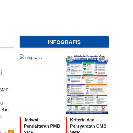
INFOGRAFIS
i
, SMP
ng
9 ini
i,
Jadwal
Kriteria dan
Pendaftaran PMB
Persyaratan CMB
SMP
SMP