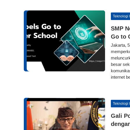
Teknologi 
SMP Ne
Go to 
Jakarta, 
memperkua
meluncurk
besar sek
komunikasi
internet b
Teknologi 
Gali P
dengan