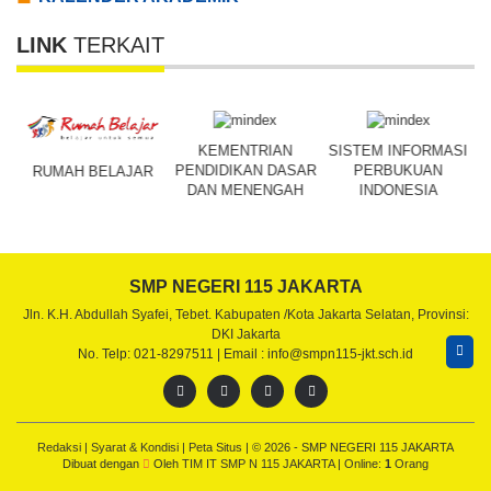
LINK
TERKAIT
N
KEMENTRIAN
SISTEM INFORMASI
R
PENDIDIKAN DASAR
PERBUKUAN
RUMAH BELAJAR
DAN MENENGAH
INDONESIA
SMP NEGERI 115 JAKARTA
Jln. K.H. Abdullah Syafei, Tebet. Kabupaten /Kota Jakarta Selatan, Provinsi:
DKI Jakarta
No. Telp: 021-8297511 | Email : info@smpn115-jkt.sch.id
Redaksi
|
Syarat & Kondisi
|
Peta Situs
| © 2026 - SMP NEGERI 115 JAKARTA
Dibuat dengan
Oleh
TIM IT SMP N 115 JAKARTA
|
Online:
1
Orang